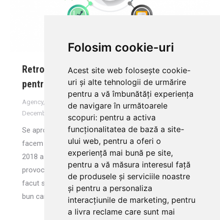
Folosim cookie-uri
Retrospectiva anului – cum a fost 2018
Acest site web folosește cookie-
uri și alte tehnologii de urmărire
pentru noi?
pentru a vă îmbunătăți experiența
Agency
,
Online Marketing
By
Flavia Vulpe
de navigare în următoarele
December 17, 2018
Leave a comment
scopuri:
pentru a activa
funcționalitatea de bază a site-
Se apropie sfarsitul anului, asa ca tragem linie si
ului web
,
pentru a oferi o
facem bilantul reusitelor din 2018. Pentru web2lead,
experiență mai bună pe site
,
2018 a fost un an grozav! Plin de reusite, dar si de
pentru a vă măsura interesul față
provocari interesante lansate de clientii nostri. Am
de produsele și serviciile noastre
facut si cateva pariuri, pariuri ca online-ul este cel mai
și pentru a personaliza
bun canal pentru generarea de
interacțiunile de marketing
,
pentru
a livra reclame care sunt mai