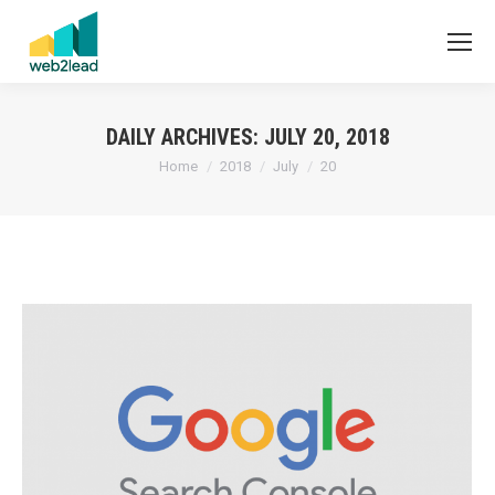
DAILY ARCHIVES:
JULY 20, 2018
You are here:
Home
2018
July
20