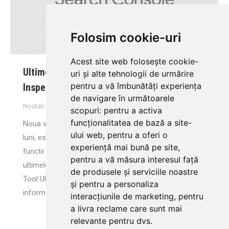
Folosim cookie-uri
Acest site web folosește cookie-
Ultimele noutati in Search Console – URL
uri și alte tehnologii de urmărire
pentru a vă îmbunătăți experiența
Inspection Tool
de navigare în următoarele
Noutati
By
Flavia Vulpe
July 20, 2018
Leave a comment
scopuri:
pentru a activa
funcționalitatea de bază a site-
Noua versiune Search Console, lansata acum cateva
ului web
,
pentru a oferi o
luni, este in continua dezvoltare si ne promite noi
experiență mai bună pe site
,
functii utile pentru analiza site-urilor. Iata care sunt
pentru a vă măsura interesul față
ultimele noutati in Search Console: URL Inspection
de produsele și serviciile noastre
Tool URL Inspection este un tool care iti ofera
și pentru a personaliza
informatii detaliate despre
interacțiunile de marketing
,
pentru
a livra reclame care sunt mai
relevante pentru dvs
.