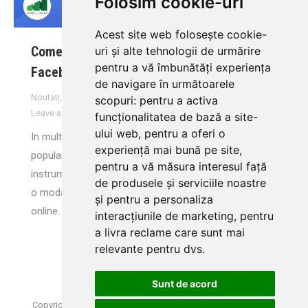
Folosim cookie-uri
Acest site web folosește cookie-
Comentariile negative de pe pagina ta de
uri și alte tehnologii de urmărire
pentru a vă îmbunătăți experiența
Facebook iti dau batai de cap?
de navigare în următoarele
Noutati
,
Online Marketing
By
Flavia Vulpe
June 19, 2019
scopuri:
pentru a activa
Leave a comment
funcționalitatea de bază a site-
ului web
,
pentru a oferi o
In multe tari, Facebook a devenit una dintre cele mai
experiență mai bună pe site
,
populare platforme de social networking. Este un
pentru a vă măsura interesul față
instrument important de marketing pentru companii si
de produsele și serviciile noastre
o modalitate excelenta de a va conecta cu clientii
și pentru a personaliza
online. Dar cum rezolvam problema comentariilor
interacțiunile de marketing
,
pentru
a livra reclame care sunt mai
relevante pentru dvs
.
Sunt de acord
Copyright © 2015-2022 Web2Lead | Toate drepturile rezervate