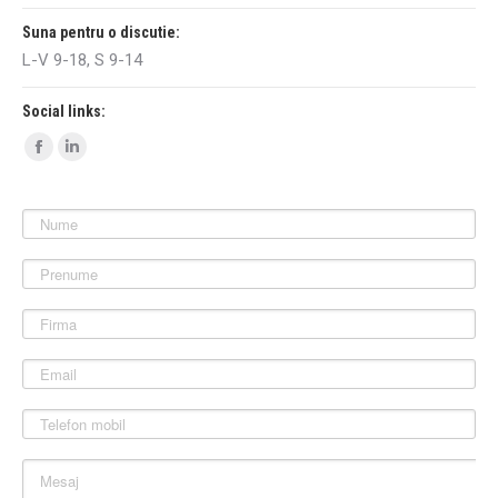
Suna pentru o discutie:
L-V 9-18, S 9-14
Social links:
Facebook
Linkedin
page
page
opens
opens
in
in
new
new
window
window