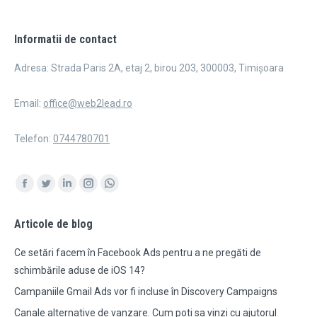
Informatii de contact
Adresa: Strada Paris 2A, etaj 2, birou 203, 300003, Timișoara
Email:
office@web2lead.ro
Telefon:
0744780701
Find us on:
Facebook
Twitter
Linkedin
Instagram
Whatsapp
page
page
page
page
page
Articole de blog
opens
opens
opens
opens
opens
in
in
in
in
in
Ce setări facem în Facebook Ads pentru a ne pregăti de
new
new
new
new
new
schimbările aduse de iOS 14?
window
window
window
window
window
Campaniile Gmail Ads vor fi incluse în Discovery Campaigns
Canale alternative de vanzare. Cum poti sa vinzi cu ajutorul